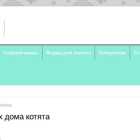
Сохрани жизнь
Форма для оплаты
Опекунство
Ст
котята
х дома котята
4