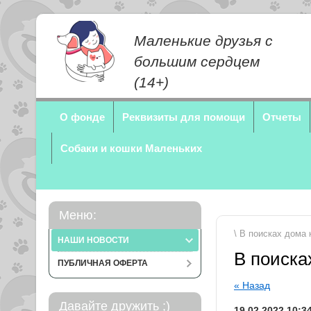
Маленькие друзья с
большим сердцем
(14+)
О фонде
Реквизиты для помощи
Отчеты
Собаки и кошки Маленьких
Меню:
\ В поисках дома 
НАШИ НОВОСТИ
В поиска
ПУБЛИЧНАЯ ОФЕРТА
« Назад
Давайте дружить ;)
19.02.2022 10:3