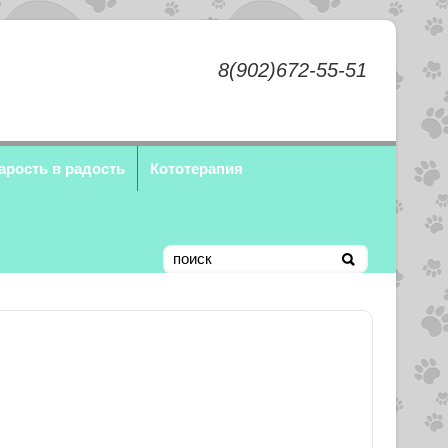
8(902)672-55-51
арость в радость
Кототерапия