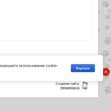
разрешаете использование cookie-
Хорошо
адость
Кототерапия
Собаки и кошки Маленьких
Создание сайта:
megagroup.ru