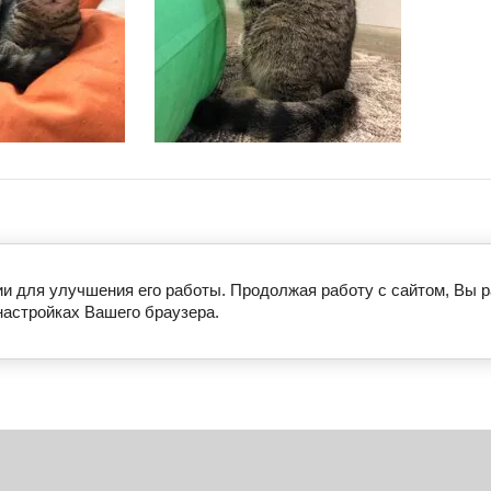
ии для улучшения его работы. Продолжая работу с сайтом, Вы 
настройках Вашего браузера.
храни жизнь
Форма для оплаты
Опекунство
Старость в р
ебе четвероногого друга просим обращаться по тел: 8(902)672-55-51