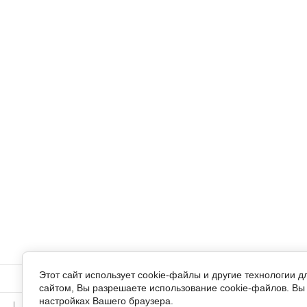
Этот сайт использует cookie-файлы и другие технологии 
О фонде
Реквизиты для помощи
Отчеты
Сохрани ж
сайтом, Вы разрешаете использование cookie-файлов. Вы 
настройках Вашего браузера.
Кототерапия
Собаки и кошки Маленьких