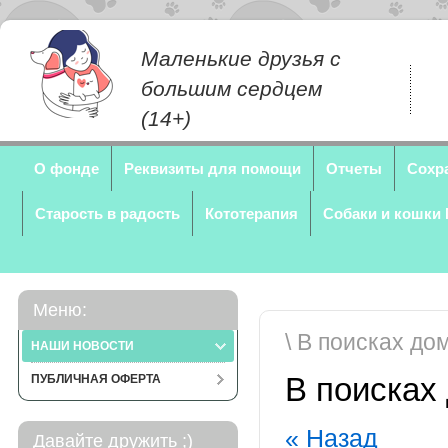
Маленькие друзья с
большим сердцем
(14+)
О фонде
Реквизиты для помощи
Отчеты
Сохр
Старость в радость
Кототерапия
Собаки и кошки
Меню:
\ В поисках до
НАШИ НОВОСТИ
В поисках
ПУБЛИЧНАЯ ОФЕРТА
« Назад
Давайте дружить ;)