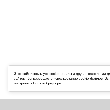
Этот сайт использует cookie-файлы и другие технологии 
О фонде
Реквизиты для помощи
Отчеты
Сохрани ж
сайтом, Вы разрешаете использование cookie-файлов. Вы 
настройках Вашего браузера.
Кототерапия
Собаки и кошки Маленьких
Мы в сети: