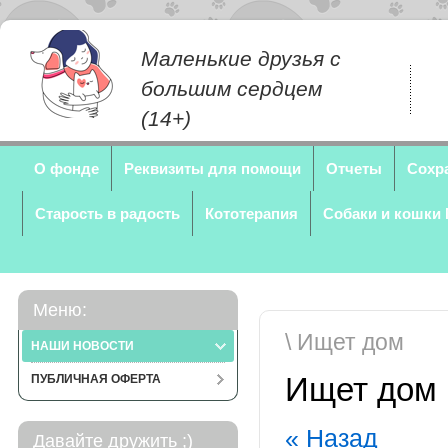
Маленькие друзья с
большим сердцем
(14+)
О фонде
Реквизиты для помощи
Отчеты
Сохр
Старость в радость
Кототерапия
Собаки и кошки
Меню:
\ Ищет дом
НАШИ НОВОСТИ
Ищет дом
ПУБЛИЧНАЯ ОФЕРТА
« Назад
Давайте дружить ;)